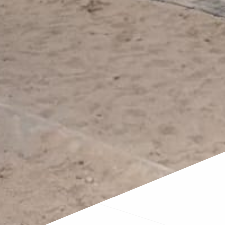
Laat uw gegevens achter
Velden die gemarkeerd zijn met een
*
zijn vereiste velden
HTML
Zijn wij even niet bereikbaar of belt u buiten
kantoortijden? Laat uw gegevens achter en wij nemen
contact met u op.
Uw voornaam...
*
Uw achternaam...
*
Uw telefoonnummer
Uw emailadres...
*