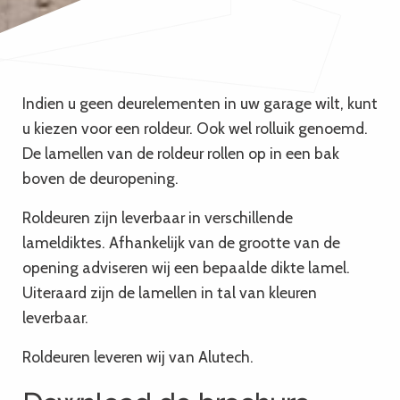
HTML
Vertel wat wij voor u kunnen betekenen:
Kies een optie...
Indien u geen deurelementen in uw garage wilt, kunt
u kiezen voor een roldeur. Ook wel rolluik genoemd.
De lamellen van de roldeur rollen op in een bak
Uw bericht...
*
boven de deuropening.
Roldeuren zijn leverbaar in verschillende
lameldiktes. Afhankelijk van de grootte van de
Nieuwe captcha
opening adviseren wij een bepaalde dikte lamel.
Uiteraard zijn de lamellen in tal van kleuren
leverbaar.
Roldeuren leveren wij van Alutech.
Als je een persoon bent die dit veld ziet, laat je het leeg.